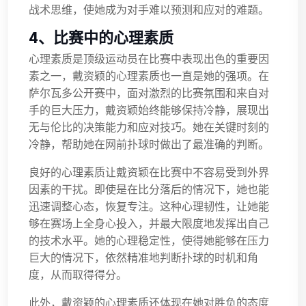
战术思维，使她成为对手难以预测和应对的难题。
4、比赛中的心理素质
心理素质是顶级运动员在比赛中表现出色的重要因
素之一，戴资颖的心理素质也一直是她的强项。在
萨尔瓦多公开赛中，面对激烈的比赛氛围和来自对
手的巨大压力，戴资颖始终能够保持冷静，展现出
无与伦比的决策能力和应对技巧。她在关键时刻的
冷静，帮助她在网前扑球时做出了最准确的判断。
良好的心理素质让戴资颖在比赛中不容易受到外界
因素的干扰。即使是在比分落后的情况下，她也能
迅速调整心态，恢复专注。这种心理韧性，让她能
够在赛场上全身心投入，并最大限度地发挥出自己
的技术水平。她的心理稳定性，使得她能够在压力
巨大的情况下，依然精准地判断扑球的时机和角
度，从而取得得分。
此外，戴资颖的心理素质还体现在她对胜负的态度