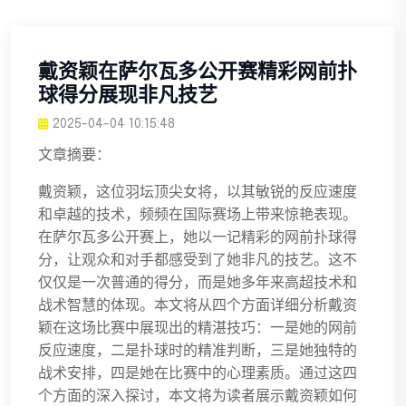
戴资颖在萨尔瓦多公开赛精彩网前扑
球得分展现非凡技艺
2025-04-04 10:15:48
文章摘要：
戴资颖，这位羽坛顶尖女将，以其敏锐的反应速度
和卓越的技术，频频在国际赛场上带来惊艳表现。
在萨尔瓦多公开赛上，她以一记精彩的网前扑球得
分，让观众和对手都感受到了她非凡的技艺。这不
仅仅是一次普通的得分，而是她多年来高超技术和
战术智慧的体现。本文将从四个方面详细分析戴资
颖在这场比赛中展现出的精湛技巧：一是她的网前
反应速度，二是扑球时的精准判断，三是她独特的
战术安排，四是她在比赛中的心理素质。通过这四
个方面的深入探讨，本文将为读者展示戴资颖如何