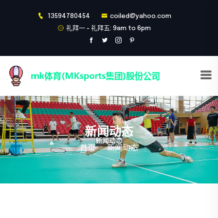
13594780454
coiled@yahoo.com
礼拜一 - 礼拜五: 9am to 6pm
新闻动态
首页
新闻动态