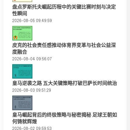
盘点罗斯托夫崛起历程中的关键比赛时刻与决定
性瞬间
2026-08-05 09:49:59
皮克的社会责任感推动体育界变革与社会公益深
度融合
2026-08-04 09:56:07
皇马逆袭之路 五大关键策略打破巴萨长时间统治
2026-08-03 09:51:29
皇马崛起背后的终极策略与秘密揭秘 足球王朝如
何铸就辉煌
2026-08-02 09:59:53