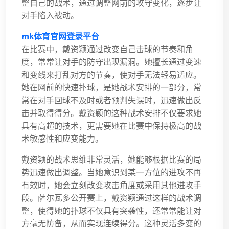
整自己的战术，通过调整网前的攻守变化，逐步让
对手陷入被动。
mk体育官网登录平台
在比赛中，戴资颖通过改变自己击球的节奏和角
度，常常让对手的防守出现漏洞。她擅长通过变速
和变线来打乱对方的节奏，使对手无法轻易适应。
她在网前的快速扑球，是她战术安排的一部分，常
常在对手回球不及时或者预判失误时，迅速做出反
击并取得得分。戴资颖的这种战术安排不仅要求她
具有高超的技术，更需要她在比赛中保持极高的战
术敏感性和应变能力。
戴资颖的战术思维非常灵活，她能够根据比赛的局
势迅速做出调整。当她意识到某一方位的进攻不再
有效时，她会立刻改变攻击角度或采用其他进攻手
段。萨尔瓦多公开赛上，戴资颖通过这样的战术调
整，使得她的扑球不仅具有突袭性，还常常能让对
方毫无防备，从而实现连续得分。这种灵活多变的