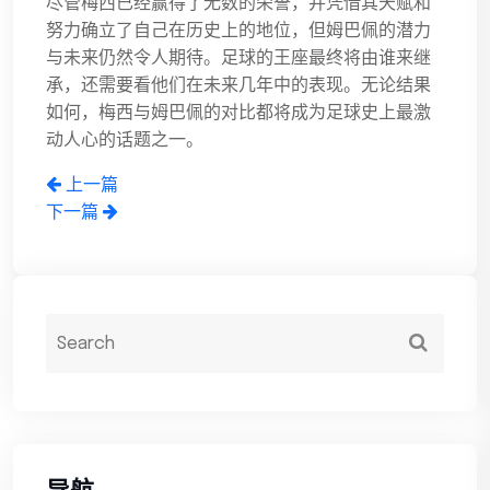
尽管梅西已经赢得了无数的荣誉，并凭借其天赋和
努力确立了自己在历史上的地位，但姆巴佩的潜力
与未来仍然令人期待。足球的王座最终将由谁来继
承，还需要看他们在未来几年中的表现。无论结果
如何，梅西与姆巴佩的对比都将成为足球史上最激
动人心的话题之一。
上一篇
下一篇