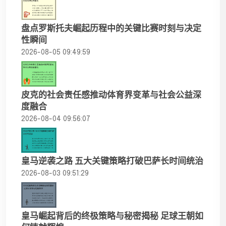
盘点罗斯托夫崛起历程中的关键比赛时刻与决定
性瞬间
2026-08-05 09:49:59
皮克的社会责任感推动体育界变革与社会公益深
度融合
2026-08-04 09:56:07
皇马逆袭之路 五大关键策略打破巴萨长时间统治
2026-08-03 09:51:29
皇马崛起背后的终极策略与秘密揭秘 足球王朝如