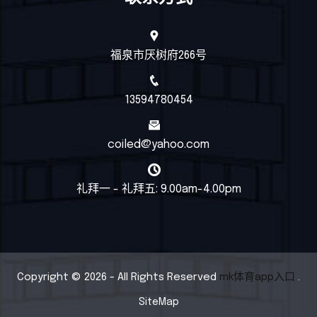
福泉市厌树府266号
13594780454
coiled@yahoo.com
礼拜一 - 礼拜五: 9.00am-4.00pm
Copyright © 2026 - All Rights Reserved
mk体育app入口
.
SiteMap