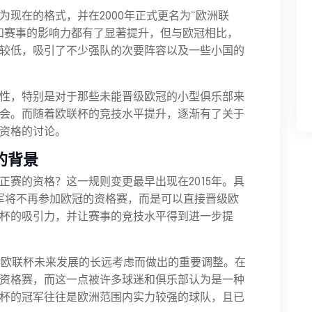
现在的格式，并在2000年正式更名为“欧洲联
和赛事的影响力都有了显著提升，但与欧冠相比，
较低，吸引了不少强队的次要阵容以及一些小国的
性，特别是对于那些未能晋级欧冠的小型俱乐部来
会。而随着欧联杯的竞技水平提升，逐渐有了关于
资格的讨论。
的背景
正赛的资格？这一规则变更最早出现在2015年。具
杯冠军将不再参加欧冠的资格赛，而是可以直接晋级欧
杯的吸引力，并让赛事的竞技水平得到进一步提
于对欧联杯未来发展的长远考虑而做出的重要调整。在
资格赛，而这一点被许多球迷和俱乐部认为是一种
杯的冠军往往是欧洲范围内实力较强的球队，且已