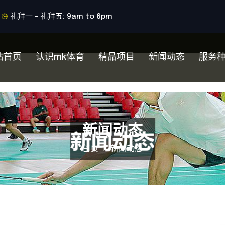
礼拜一 - 礼拜五: 9am to 6pm
站首页
认识mk体育
精品项目
新闻动态
服务
新闻动态
首页
新闻动态