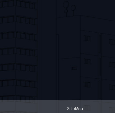
SiteMap