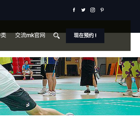
种类
交流mk官网
现在预约 !