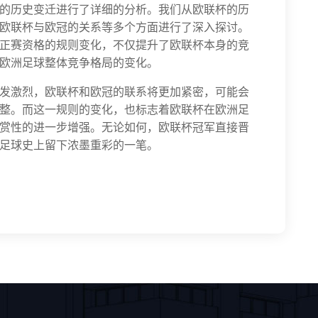
的历史变迁进行了详细的分析。我们从欧联杯的历
欧联杯与欧冠的关系等多个方面进行了深入探讨。
正赛资格的规则变化，不仅提升了欧联杯本身的竞
欧洲足球整体竞争格局的变化。
发激烈，欧联杯和欧冠的联系将更加紧密，可能会
整。而这一规则的变化，也标志着欧联杯在欧洲足
赏性的进一步增强。无论如何，欧联杯冠军直接晋
足球史上留下浓墨重彩的一笔。