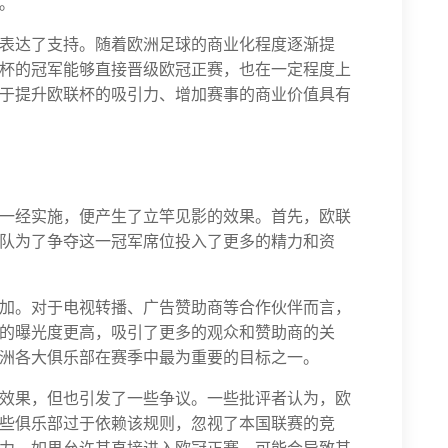
。
表达了支持。随着欧洲足球的商业化程度逐渐提
杯的冠军能够直接晋级欧冠正赛，也在一定程度上
于提升欧联杯的吸引力、增加赛事的商业价值具有
一经实施，便产生了立竿见影的效果。首先，欧联
队为了争夺这一冠军席位投入了更多的精力和资
加。对于电视转播、广告赞助商等合作伙伴而言，
的曝光度更高，吸引了更多的观众和赞助商的关
洲各大俱乐部在赛季中最为重要的目标之一。
效果，但也引发了一些争议。一些批评者认为，欧
些俱乐部过于依赖该规则，忽视了本国联赛的竞