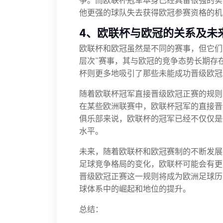
争。而欧联杯冠军本身已经具备很强的实
他更强的球队失去获得欧冠参赛资格的机
4、欧联杯与欧冠的关系及未
欧联杯和欧冠虽然是不同的赛事，但它们
层次”赛事，其与欧冠的竞争态势长期存
杯则更多地吸引了那些未能成功晋级欧冠
随着欧联杯冠军直接晋级欧冠正赛的规则
在某些欧洲联赛中，欧联杯冠军的直接晋
俱乐部来说，欧联杯的冠军已经不仅仅是
水平。
未来，随着欧联杯和欧冠赛制的不断发展
足球竞争格局的变化，欧联杯可能会有更
晋级欧冠正赛这一规则将成为欧洲足球历
球体系中的崛起和地位的提升。
总结：