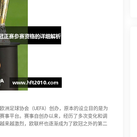
由欧洲足球协会（UEFA）创办，原本的设立目的是为
赛事平台。赛事自创办以来，经历了多次变化和调
越来越激烈，欧联杯也逐渐成为了欧冠之外的第二