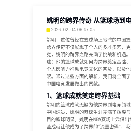
姚明的跨界传奇 从篮球场到
2026-02-04 09:47:05
姚明，这位曾经在篮球场上驰骋的中国篮
跨界传奇不仅展现了个人的多才多艺，更
竞，姚明的跨界之路充满了挑战和机遇。
述：他的篮球成就如何为跨界奠定基础、
个人影响力推动电竞文化的普及，以及他
限。通过这些方面的解析，我们将全面了
中国电竞发展做出的贡献。
1、篮球成就奠定跨界基础
姚明的篮球成就无疑为他跨界到电竞领域
中国球员，姚明的篮球生涯充满了辉煌与
目的篮球明星。姚明在NBA赛场上凭借
些成就让他成为了跨界的“流量密码”，