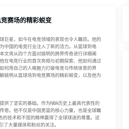
电竞赛场的精彩蜕变
球巨星，如今在电竞领域的表现也令人瞩目。他的
为中国的电竞行业注入了新的活力。从篮球到电
本文将从四个方面对姚明的跨界传奇进行详细阐
他在电竞行业的首次亮相与初期探索、他如何通过
如何用自己的人格魅力打破电竞与传统体育的界
解姚明从篮球场到电竞赛场的精彩蜕变，以及他为
提供了坚实的基础。作为NBA历史上最具代表性的
传奇。他不仅是中国男篮的核心力量，也是全球瞩
出色的技术和不屈的精神赢得了全球球迷的尊重。这
吸引了大量媒体和粉丝的关注。