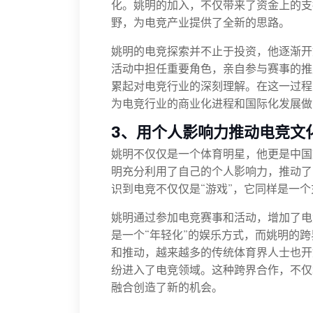
化。姚明的加入，不仅带来了资金上的支
野，为电竞产业提供了全新的思路。
姚明的电竞探索并不止于投资，他逐渐开
活动中担任重要角色，亲自参与赛事的推
累起对电竞行业的深刻理解。在这一过程
为电竞行业的商业化进程和国际化发展做
3、用个人影响力推动电竞文
姚明不仅仅是一个体育明星，他更是中国
明充分利用了自己的个人影响力，推动了
识到电竞不仅仅是“游戏”，它同样是一
姚明通过参加电竞赛事和活动，增加了电
是一个“年轻化”的娱乐方式，而姚明的
和推动，越来越多的传统体育界人士也开
纷进入了电竞领域。这种跨界合作，不仅
融合创造了新的机会。