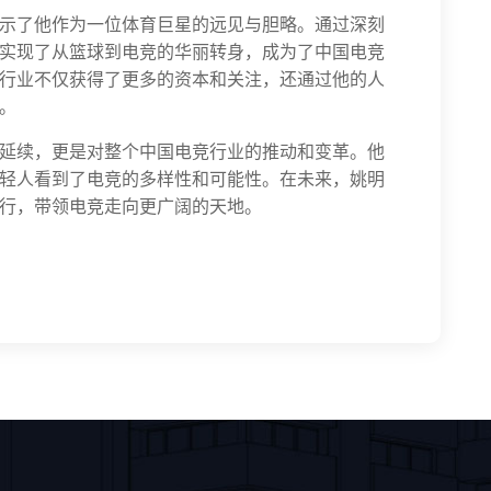
示了他作为一位体育巨星的远见与胆略。通过深刻
实现了从篮球到电竞的华丽转身，成为了中国电竞
行业不仅获得了更多的资本和关注，还通过他的人
。
延续，更是对整个中国电竞行业的推动和变革。他
轻人看到了电竞的多样性和可能性。在未来，姚明
行，带领电竞走向更广阔的天地。