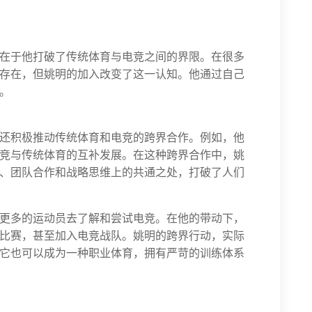
在于他打破了传统体育与电竞之间的界限。在很多
存在，但姚明的加入改变了这一认知。他通过自己
。
还积极推动传统体育和电竞的跨界合作。例如，他
竞与传统体育的互补发展。在这种跨界合作中，姚
、团队合作和战略思维上的共通之处，打破了人们
更多的运动员去了解和尝试电竞。在他的带动下，
比赛，甚至加入电竞战队。姚明的跨界行动，实际
它也可以成为一种职业体育，拥有严苛的训练体系