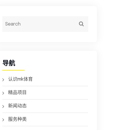
导航
认识mk体育
精品项目
新闻动态
服务种类