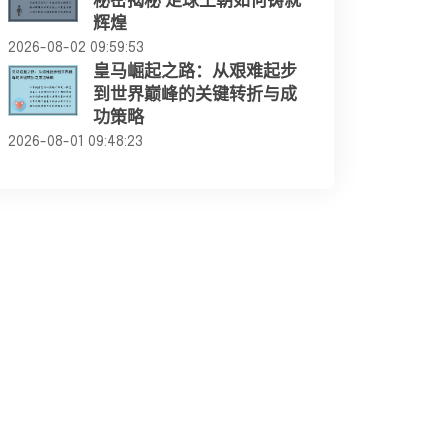
秘密揭秘 足球王朝如何铸就
辉煌
2026-08-02 09:59:53
皇马崛起之路：从艰难起步
到世界巅峰的关键转折与成
功策略
2026-08-01 09:48:23