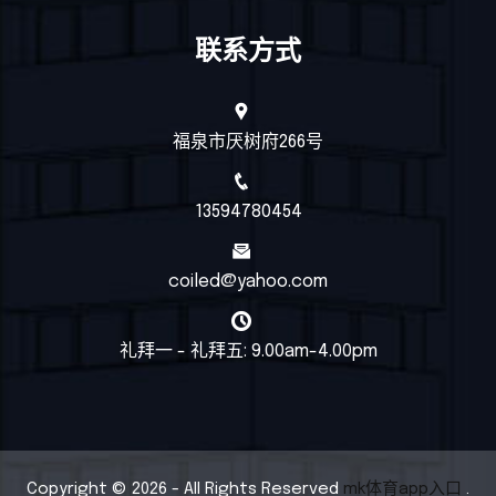
联系方式
福泉市厌树府266号
13594780454
coiled@yahoo.com
礼拜一 - 礼拜五: 9.00am-4.00pm
Copyright © 2026 - All Rights Reserved
mk体育app入口
.