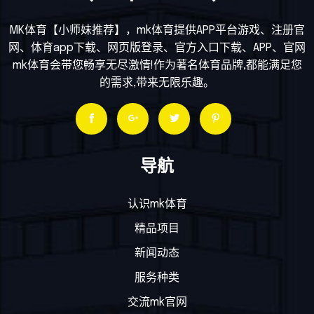
MK体育【小师妹推荐】，mk体育提供APP平台游戏、注册官
网、体育app下载、网页版登录、官方入口下载、APP、官网
mk体育会带您畅享无尽激情!作为著名体育品牌,都能满足您
的需求,带来无限乐趣。
导航
认识mk体育
精品项目
新闻动态
服务种类
交流mk官网