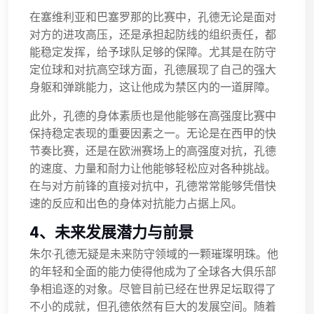
在塞维利亚和巴塞罗那的比赛中，孔德无论是面对
对方的进攻高压，还是承担起防线的组织责任，都
能稳定发挥，给予球队足够的保障。尤其是在防守
定位球和对抗高空球方面，孔德展现了自己的强大
身躯和弹跳能力，这让他成为禁区内的一道屏障。
此外，孔德的身体素质也是他能够在高强度比赛中
保持稳定表现的重要因素之一。无论是在西甲的快
节奏比赛，还是在欧洲赛场上的高强度对抗，孔德
的速度、力量和耐力让他能够轻松应对各种挑战。
在与对方前锋的直接对抗中，孔德常常能够凭借快
速的反应和出色的身体对抗能力占据上风。
4、未来发展潜力与前景
朱尔·孔德无疑是未来防守领域的一颗璀璨明珠。他
的年轻和全面的能力使得他成为了全球各大俱乐部
争相追逐的对象。尽管目前已经在世界足坛取得了
不小的成就，但孔德依然有巨大的发展空间。随着