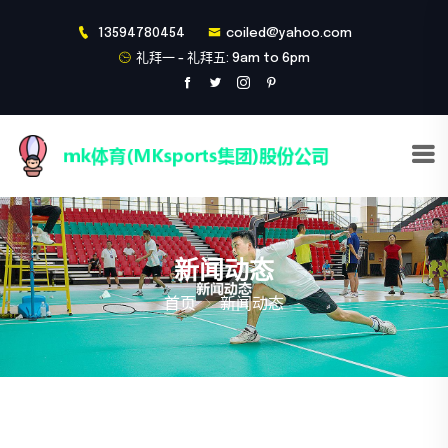
13594780454
coiled@yahoo.com
礼拜一 - 礼拜五: 9am to 6pm
新闻动态
首页
新闻动态