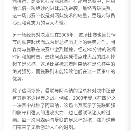
烈拼搏，比赛进程充满悬念。在那场比赛中，阿森
纳凭借一粒绝妙的进球成功逆袭，最终晋级决赛。
这一场比赛不仅是对两队技术的较量，更是对球员
心理和意志力的巨大考验。
另一场经典对决发生在2005年，这场比赛也因其情
节的跌宕起伏而成为足总杯历史上的经典之作。阿
森纳与曼联在决赛中激烈碰撞，经过90分钟的常规
时间和加时赛，最终阿森纳凭借点球大战的胜利捧
起了足总杯。这场比赛标志着阿森纳在足总杯中的
绝对强势，而曼联则未能延续他们在这一赛事中的
优势。
除了这两场外，曼联与阿森纳的足总杯对决中还曾
有其他不少经典之战。例如，2003年曼联在四分之
一决赛中战胜了阿森纳，这场比赛展示了曼联顽强
的防守和强大的进攻火力，也让曼联球迷大呼过
瘾。每一次阿森纳与曼联的足总杯对抗，都为球迷
们带来了无数激动人心的时刻。