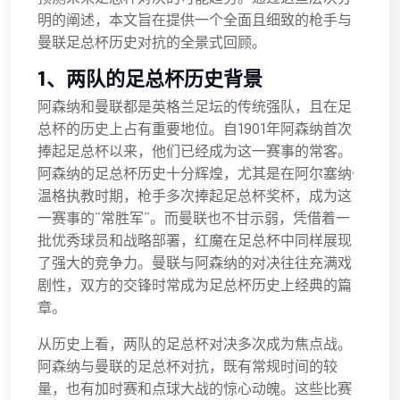
明的阐述，本文旨在提供一个全面且细致的枪手与
曼联足总杯历史对抗的全景式回顾。
1、两队的足总杯历史背景
阿森纳和曼联都是英格兰足坛的传统强队，且在足
总杯的历史上占有重要地位。自1901年阿森纳首次
捧起足总杯以来，他们已经成为这一赛事的常客。
阿森纳的足总杯历史十分辉煌，尤其是在阿尔塞纳·
温格执教时期，枪手多次捧起足总杯奖杯，成为这
一赛事的“常胜军”。而曼联也不甘示弱，凭借着一
批优秀球员和战略部署，红魔在足总杯中同样展现
了强大的竞争力。曼联与阿森纳的对决往往充满戏
剧性，双方的交锋时常成为足总杯历史上经典的篇
章。
从历史上看，两队的足总杯对决多次成为焦点战。
阿森纳与曼联的足总杯对抗，既有常规时间的较
量，也有加时赛和点球大战的惊心动魄。这些比赛