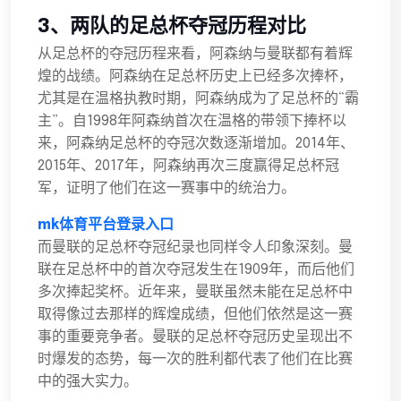
3、两队的足总杯夺冠历程对比
从足总杯的夺冠历程来看，阿森纳与曼联都有着辉
煌的战绩。阿森纳在足总杯历史上已经多次捧杯，
尤其是在温格执教时期，阿森纳成为了足总杯的“霸
主”。自1998年阿森纳首次在温格的带领下捧杯以
来，阿森纳足总杯的夺冠次数逐渐增加。2014年、
2015年、2017年，阿森纳再次三度赢得足总杯冠
军，证明了他们在这一赛事中的统治力。
mk体育平台登录入口
而曼联的足总杯夺冠纪录也同样令人印象深刻。曼
联在足总杯中的首次夺冠发生在1909年，而后他们
多次捧起奖杯。近年来，曼联虽然未能在足总杯中
取得像过去那样的辉煌成绩，但他们依然是这一赛
事的重要竞争者。曼联的足总杯夺冠历史呈现出不
时爆发的态势，每一次的胜利都代表了他们在比赛
中的强大实力。