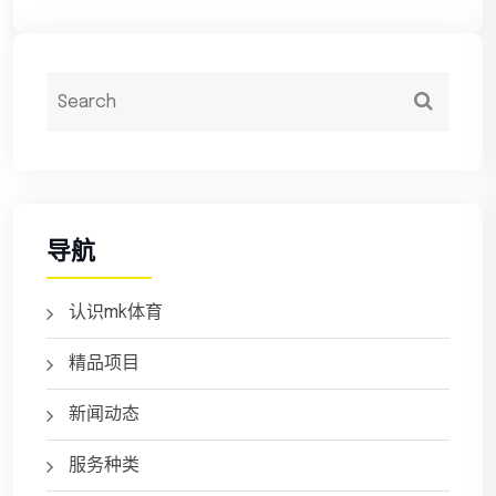
导航
认识mk体育
精品项目
新闻动态
服务种类