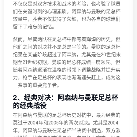
不仅仅是对双方技术和战术的考验，也考验了球员
们在关键时刻的心理素质。阿森纳与曼联的足总杯
较量中，胜者不仅获得了荣耀，也为各自的球迷们
留下了难忘的记忆。
然而，尽管两队在足总杯中都有着辉煌的历史，但
他们之间的对决并不是总是平等的。曼联的足总杯
纪录在某些阶段超过了阿森纳，尤其是在20世纪末
期至21世纪初期，曼联的足总杯成绩一度领先。但
随着阿森纳逐渐在温格的带领下调整战略并提升实
力，枪手在足总杯的表现也渐渐迎头赶上，成为这
一赛事的重要竞争者。
2、经典对决：阿森纳与曼联足总杯
的经典战役
在阿森纳与曼联的足总杯历史对抗中，最为经典的
莫过于2004年和2005年的两次对决。尤其是2004
年，阿森纳与曼联在足总杯半决赛中相遇，双方激