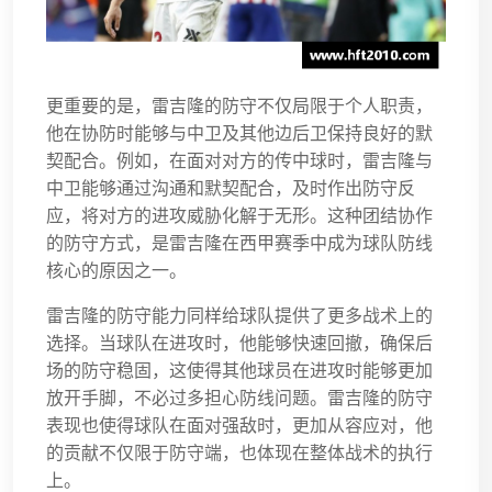
更重要的是，雷吉隆的防守不仅局限于个人职责，
他在协防时能够与中卫及其他边后卫保持良好的默
契配合。例如，在面对对方的传中球时，雷吉隆与
中卫能够通过沟通和默契配合，及时作出防守反
应，将对方的进攻威胁化解于无形。这种团结协作
的防守方式，是雷吉隆在西甲赛季中成为球队防线
核心的原因之一。
雷吉隆的防守能力同样给球队提供了更多战术上的
选择。当球队在进攻时，他能够快速回撤，确保后
场的防守稳固，这使得其他球员在进攻时能够更加
放开手脚，不必过多担心防线问题。雷吉隆的防守
表现也使得球队在面对强敌时，更加从容应对，他
的贡献不仅限于防守端，也体现在整体战术的执行
上。