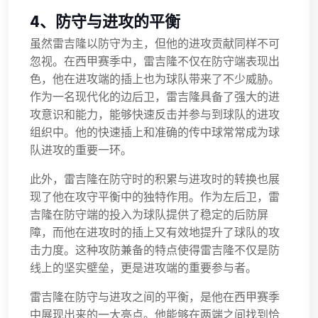
4、防守与进攻的平衡
虽然雷吉隆以防守为主，但他的进攻贡献同样不可
忽视。在西甲赛季中，雷吉隆不仅在防守端表现出
色，他在进攻端的插上也为球队带来了不少威胁。
作为一名现代化的边后卫，雷吉隆具备了强大的进
攻意识和能力，能够快速反击并参与到球队的进攻
组织中。他的快速插上和准确的传中球常常成为球
队进攻的重要一环。
此外，雷吉隆在防守时的积累与进攻时的转换也展
现了他在攻守平衡中的独特作用。作为左后卫，雷
吉隆在防守端的投入为球队提供了稳定的后防屏
障，而他在进攻时的插上又有效地提升了球队的攻
击力度。这种攻防兼备的特点使得雷吉隆不仅是防
线上的坚实壁垒，更是进攻端的重要参与者。
雷吉隆在防守与进攻之间的平衡，是他在西甲赛季
中展现出来的一大亮点。他能够在两端之间找到恰