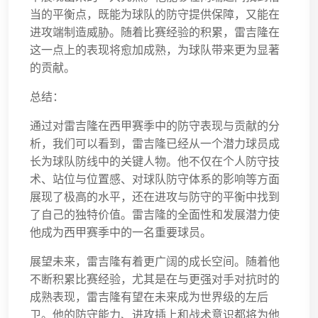
当的平衡点，既能为球队的防守提供保障，又能在
进攻端制造威胁。随着比赛经验的积累，雷吉隆在
这一点上的表现将愈加成熟，为球队带来更为显著
的贡献。
总结：
通过对雷吉隆在西甲赛季中的防守表现与贡献的分
析，我们可以看到，雷吉隆已经从一个潜力球员成
长为球队防线中的关键人物。他不仅在个人防守技
术、站位与位置感、对球队防守体系的影响等方面
展现了极高的水平，还在进攻与防守的平衡中找到
了自己的独特价值。雷吉隆的全面性和发展潜力使
他成为西甲赛季中的一名重要球员。
展望未来，雷吉隆有着更广阔的成长空间。随着他
不断积累比赛经验，尤其是在与更强对手对抗时的
成熟表现，雷吉隆有望在未来成为世界级的左后
卫。他的防守能力、进攻插上和战术意识都将为他