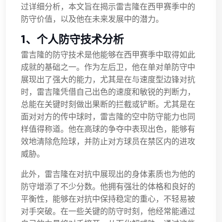
过详细分析，本文旨在揭示雷吉隆在西甲赛季中的
防守价值，以及他在未来发展中的潜力。
1、个人防守技术分析
雷吉隆的防守技术是他能够在西甲赛季中取得如此
成就的基础之一。作为左后卫，他在单对单防守中
展现出了强大的能力，尤其是在与速度型边锋对抗
时，雷吉隆凭借自己出色的速度和敏锐的判断力，
总能在关键时刻做出果断的拦截或铲断。尤其是在
面对对方的传中球时，雷吉隆的空中防守能力也同
样值得称道。他在高球的争夺中表现出色，能够有
效地清除危险球，并防止对方球员在禁区内的进攻
威胁。
此外，雷吉隆在对抗中展现出的身体素质也为他的
防守增添了不少分数。他拥有强壮的体格和良好的
平衡性，能够在对抗中保持稳定的重心，不轻易被
对手突破。在一些关键的防守时刻，他经常能通过