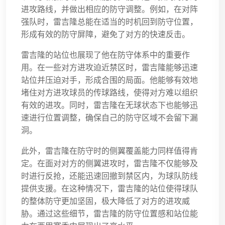
进攻路线，并做出相应的防守调整。例如，在对阵
强队时，雷吉隆总能在适当的时机回到防守位置，
形成有效的防守屏障，避免了对方的快速反击。
雷吉隆的站位也展现了他在防守体系中的重要作
用。在一些对方进攻迫近禁区时，雷吉隆能够迅速
站位并压迫对手，形成合围的局面。他能够有效地
堵住对方进攻球员的传球路线，使得对方难以组织
有效的进攻。同时，雷吉隆在无球状态下也能够迅
速进行位置调整，确保自己的防守区域不会留下漏
洞。
此外，雷吉隆在防守时的侧翼覆盖能力同样值得肯
定。在面对对方的侧翼进攻时，雷吉隆不仅能够及
时进行反抢，还能迅速回撤到禁区内，为球队防线
提供支援。在这种情况下，雷吉隆的站位使得球队
的整体防守更加坚固，极大降低了对方的进攻威
胁。通过这些细节，雷吉隆的防守位置感和站位能