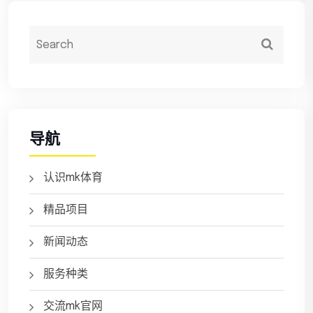
导航
认识mk体育
精品项目
新闻动态
服务种类
交流mk官网