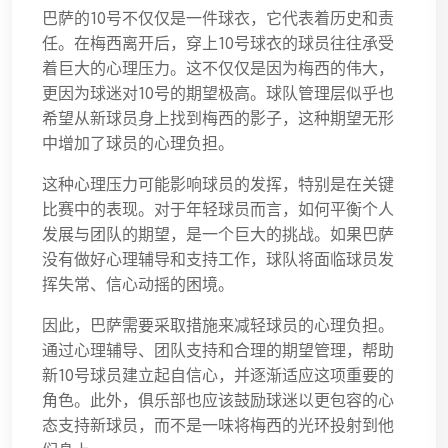
巴萨的10号不仅仅是一件球衣，它代表着历史和责
任。在梅西离开后，穿上10号球衣的球员往往承受
着巨大的心理压力。这不仅仅是因为梅西的伟大，
更因为球迷对10号的期望极高。球队管理层似乎也
希望从新球员身上找到梅西的影子，这种期望无形
中增加了球员的心理负担。
这种心理压力可能影响球员的发挥，特别是在关键
比赛中的表现。对于年轻球员而言，如何平衡个人
发展与团队的期望，是一个巨大的挑战。如果巴萨
没有做好心理辅导和支持工作，球队将面临球员发
挥失常、信心动摇的困境。
因此，巴萨需要采取措施来减轻球员的心理负担。
通过心理辅导、团队支持和合理的期望管理，帮助
新10号球员建立起自信心，并逐渐适应这项重要的
角色。此外，俱乐部也应该鼓励球迷以更包容的心
态支持新球员，而不是一味将梅西的光环投射到他