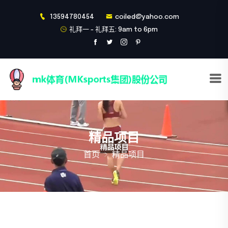
13594780454
coiled@yahoo.com
礼拜一 - 礼拜五: 9am to 6pm
精品项目
首页
精品项目