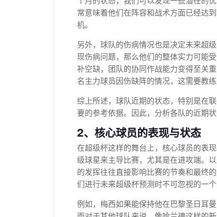
个月的状态，我们可以发现一些潜在的优
常意味着他们在阵容和战术方面已经达到
机。
另外，球队的伤病情况也是决定未来超级
现伤病问题，那么他们的整体实力可能受
补空缺，团队的协同作战能力变得至关重
名主力球员因伤缺阵的情况，这需要教练
综上所述，球队近期的状态，特别是在联
要的参考依据。因此，分析各队的近期状
2、核心球员的表现与状态
在超级杯这样的舞台上，核心球员的表现
级球星来主导比赛，尤其是在进攻端。以
的发挥往往直接影响比赛的节奏和最终的
们进行未来超级杯预测时不可忽视的一个
例如，梅西如果能保持他在巴黎圣日耳曼
而对于其他球队来说，像哈兰德这样的新