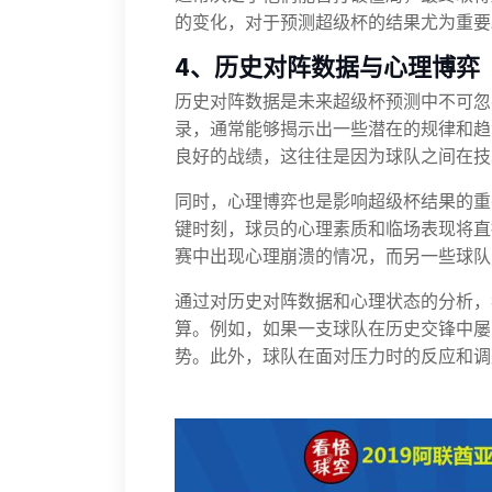
的变化，对于预测超级杯的结果尤为重要
4、历史对阵数据与心理博弈
历史对阵数据是未来超级杯预测中不可忽
录，通常能够揭示出一些潜在的规律和趋
良好的战绩，这往往是因为球队之间在技
同时，心理博弈也是影响超级杯结果的重
键时刻，球员的心理素质和临场表现将直
赛中出现心理崩溃的情况，而另一些球队
通过对历史对阵数据和心理状态的分析，
算。例如，如果一支球队在历史交锋中屡
势。此外，球队在面对压力时的反应和调