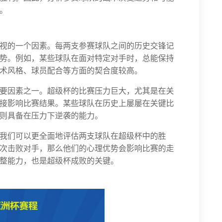
。
视的一个因素。每两支参赛球队之间的历史交锋记
势。例如，某些球队在面对特定对手时，总能保持
术风格、球员配合等方面的契合度较高。
要因素之一。超级杯的比赛压力巨大，尤其是在关
接影响比赛结果。某些球队在历史上屡屡在关键比
则具备在压力下逆袭的能力。
我们可以更全面地评估两支球队在超级杯中的胜
次击败对手，那么他们的心理优势会影响比赛的走
整能力，也是超级杯成败的关键。