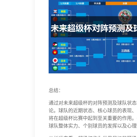
总结：
通过对未来超级杯的对阵预测及球队状态
论。球队的近期状态、核心球员的表现、
将在超级杯比赛中起到至关重要的作用。
球队整体实力、个别球员的发挥以及心理