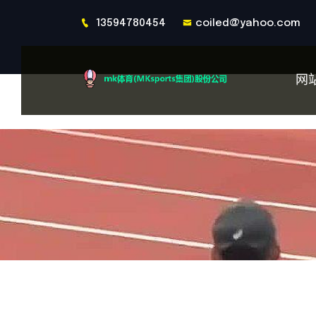
13594780454
coiled@yahoo.com
网