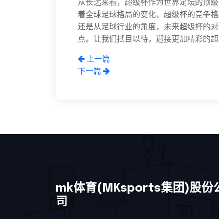
从长远来看，超级杯作为世界足坛的顶级
着全球足球格局的变化，超级杯的竞争格
还是从足球行业的角度，未来超级杯的对
点。让我们拭目以待，迎接更加精彩的超
上一篇
下一篇
mk体育(MKsports集团)股份
司